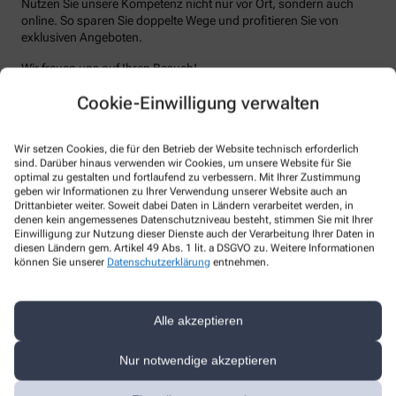
Nutzen Sie unsere Kompetenz nicht nur vor Ort, sondern auch
online. So sparen Sie doppelte Wege und profitieren Sie von
exklusiven Angeboten.
Wir freuen uns auf Ihren Besuch!
Cookie-Einwilligung verwalten
Unsere Leistungen
Alle Leistungen
Wir setzen Cookies, die für den Betrieb der Website technisch erforderlich
sind. Darüber hinaus verwenden wir Cookies, um unsere Website für Sie
So bestellen Sie online bei uns vor
optimal zu gestalten und fortlaufend zu verbessern. Mit Ihrer Zustimmung
geben wir Informationen zu Ihrer Verwendung unserer Website auch an
Drittanbieter weiter. Soweit dabei Daten in Ländern verarbeitet werden, in
Wir sind für Sie da – vor Ort und digital
denen kein angemessenes Datenschutzniveau besteht, stimmen Sie mit Ihrer
Einwilligung zur Nutzung dieser Dienste auch der Verarbeitung Ihrer Daten in
diesen Ländern gem. Artikel 49 Abs. 1 lit. a DSGVO zu. Weitere Informationen
können Sie unserer
Datenschutzerklärung
entnehmen.
Unsere Apotheke steht nicht nur als vertrauenswürdiger Ort in
Ihrer Nachbarschaft, sondern auch als digitaler Begleiter zur
Verfügung. Vor Ort bieten wir Ihnen eine persönliche Beratung
und Betreuung an. Online stehen wir Ihnen mit derselben
Alle akzeptieren
Expertise und Fürsorge zur Verfügung. In beiden Dimensionen,
physisch und digital, bleiben wir Ihr verlässlicher Partner in allen
Nur notwendige akzeptieren
Gesundheitsfragen.