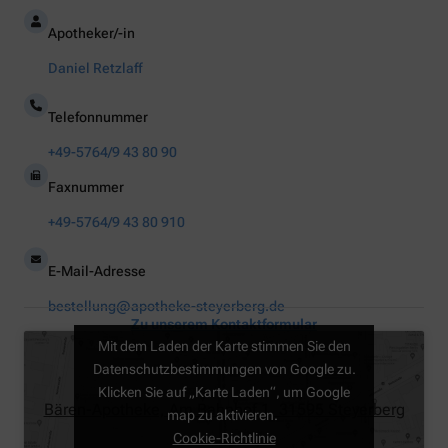
Apotheker/-in
Daniel Retzlaff
Telefonnummer
+49-5764/9 43 80 90
Faxnummer
+49-5764/9 43 80 910
E-Mail-Adresse
bestellung@apotheke-steyerberg.de
Zu unserem Kontaktformular
Mit dem Laden der Karte stimmen Sie den
Datenschutzbestimmungen von Google zu.
Klicken Sie auf „Karte Laden“, um Google
Bären-Apotheke, Am Bahnhof 1, 31595 Steyerberg
map zu aktivieren.
Cookie-Richtlinie